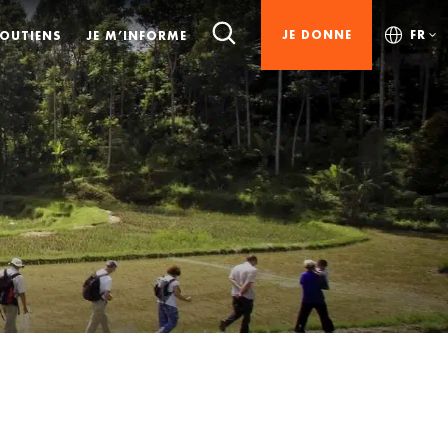
JE DONNE
FR
SOUTIENS
JE M’INFORME