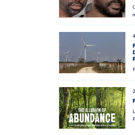
C
m
P
2
L
P