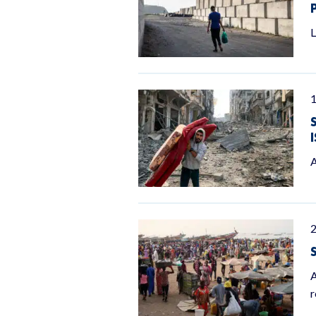
L
A
2
A
r