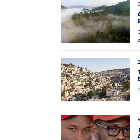
3
C
e
P