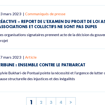
23 mars 2023
|
Communiqués de presse
RÉACTIVE – REPORT DE L’EXAMEN DU PROJET DE LOI A
ASSOCIATIONS ET COLLECTIFS NE SONT PAS DUPES
es organisations signataires prennent acte de la décision du gouv
rojet
17 mars 2023
|
Article
TRIBUNE : ENSEMBLE CONTRE LE PATRIARCAT
ylvie Bukhari-de Pontual pointe la nécessité et l’urgence de lutter 
ause structurelle des injustices et des inégalités
1
2
3
4
>