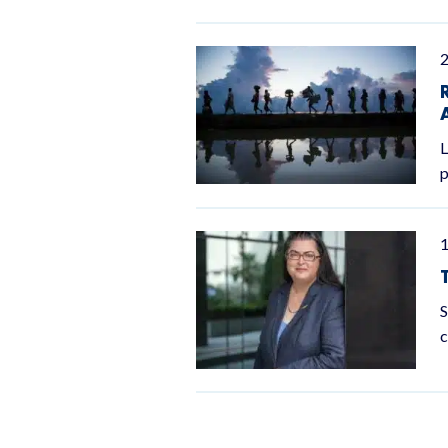
L
p
S
c