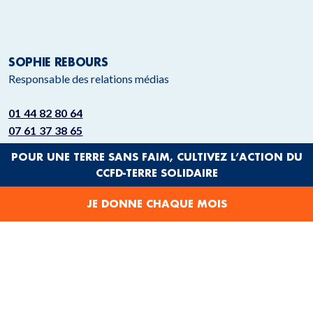
SOPHIE REBOURS
Responsable des relations médias
01 44 82 80 64
07 61 37 38 65
presse@ccfd-terresolidaire.org
POUR UNE TERRE SANS FAIM, CULTIVEZ L’ACTION DU
CCFD-TERRE SOLIDAIRE
Suivez-nous également sur Twitter : @ccfd_tsolidaire
JE DONNE CHAQUE MOIS
ENVOYER UN MESSAGE