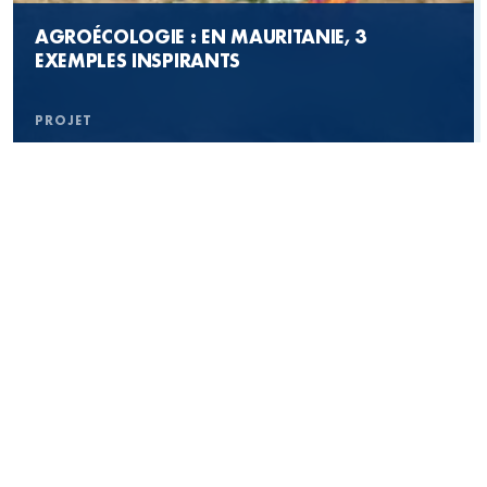
AGROÉCOLOGIE : EN MAURITANIE, 3
POUR UNE TERRE SANS FAIM, CULTIVEZ L’ACTION DU
EXEMPLES INSPIRANTS
CCFD-TERRE SOLIDAIRE
JE DONNE CHAQUE MOIS
PROJET