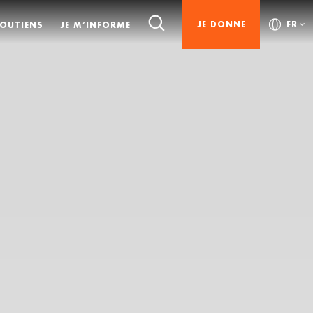
JE DONNE
FR
SOUTIENS
JE M’INFORME