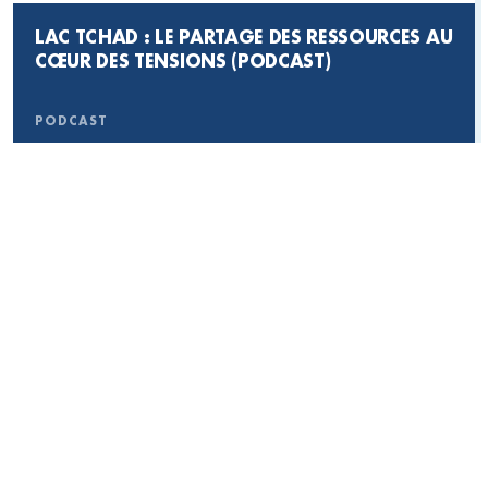
LAC TCHAD : LE PARTAGE DES RESSOURCES AU
POUR UNE TERRE SANS FAIM, CULTIVEZ L’ACTION DU
CŒUR DES TENSIONS (PODCAST)
CCFD-TERRE SOLIDAIRE
JE DONNE CHAQUE MOIS
PODCAST