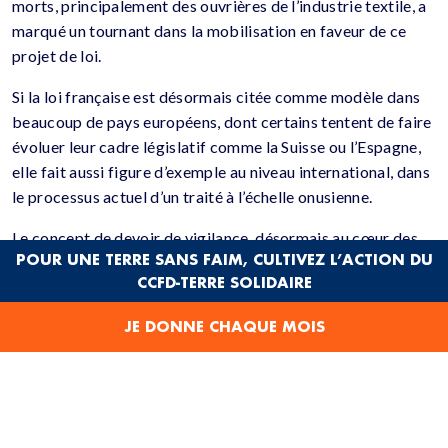
morts, principalement des ouvrières de l’industrie textile, a
marqué un tournant dans la mobilisation en faveur de ce
projet de loi.
Si la loi française est désormais citée comme modèle dans
beaucoup de pays européens, dont certains tentent de faire
évoluer leur cadre législatif comme la Suisse ou l’Espagne,
elle fait aussi figure d’exemple au niveau international, dans
le processus actuel d’un traité à l’échelle onusienne.
Le concept de devoir de vigilance, désormais au cœur des
POUR UNE TERRE SANS FAIM, CULTIVEZ L’ACTION DU
préoccupations sociétales et juridiques, émerge comme un
CCFD-TERRE SOLIDAIRE
instrument puissant pour responsabiliser les entreprises
quant à leur impact sur l’environnement et les droits
JE DONNE CHAQUE MOIS
humains.
Un combat auquel contribuent le CCFD-Terre Solidaire et
ses alliés.