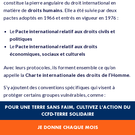
constitue la pierre angulaire du droit international en
matière de
droits humains
. Elle a été suivie par deux
pactes adoptés en 1966 et entrés en vigueur en 1976 :
Le
Pacte international relatif aux droits civils et
politiques
Le
Pacte international relatif aux droits
économiques, sociaux et culturels
Avec leurs protocoles, ils forment ensemble ce qu’on
appelle la
Charte internationale des droits de l’Homme
.
S’y ajoutent des conventions spécifiques qui visent à
protéger certains groupes vulnérables, comme :
POUR UNE TERRE SANS FAIM, CULTIVEZ L’ACTION DU
La Convention relative aux droits de l’enfant (1989)
CCFD-TERRE SOLIDAIRE
La Convention sur l’élimination de toutes les formes de
discrimination à l’égard des femmes (1979)
JE DONNE CHAQUE MOIS
La Convention relative aux droits des personnes