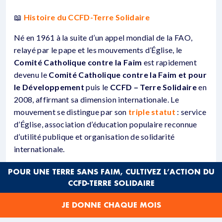
📖
Histoire du CCFD-Terre Solidaire
Né en 1961 à la suite d’un appel mondial de la FAO,
relayé par le pape et les mouvements d’Église, le
Comité Catholique contre la Faim
est rapidement
devenu le
Comité Catholique contre la Faim et pour
le Développement
puis le
CCFD – Terre Solidaire
en
2008, affirmant sa dimension internationale. Le
mouvement se distingue par son
triple statut
: service
d’Église, association d’éducation populaire reconnue
d’utilité publique et organisation de solidarité
internationale.
Le CCFD – Terre Solidaire agit en finançant des
POUR UNE TERRE SANS FAIM, CULTIVEZ L’ACTION DU
organisations locales partenaires
, sans distinction
CCFD-TERRE SOLIDAIRE
de religion. Les projets, proposés par ces partenaires,
JE DONNE CHAQUE MOIS
s’inscrivent dans la durée et visent à permettre aux
populations de devenir
actrices de leur propre