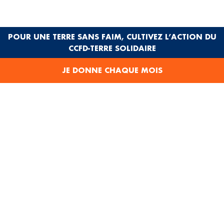
POUR UNE TERRE SANS FAIM, CULTIVEZ L’ACTION DU
CCFD-TERRE SOLIDAIRE
JE DONNE CHAQUE MOIS
NATALIYA ZAGORODNYA
Chargée de relation testateurs
01 44 82 80 38
n.zagorodnya@ccfd-terresolidaire.org
"Je suis à votre écoute en toute confidentialité pour vous
accompagner dans votre réflexion. Vous pouvez me contacter
ou prendre rendez-vous pour échanger sur votre projet."
PRENDRE RENDEZ-VOUS