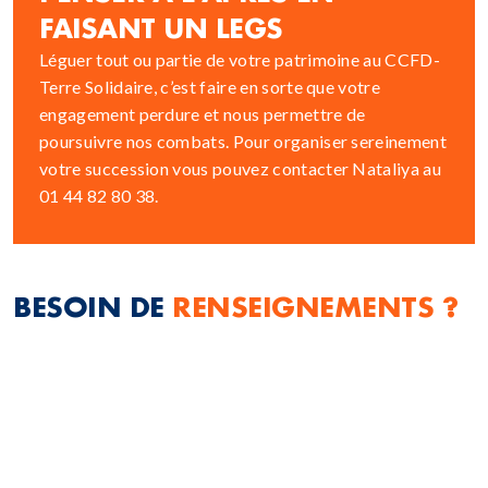
FAISANT UN LEGS
Léguer tout ou partie de votre patrimoine au CCFD-
Terre Solidaire, c’est faire en sorte que votre
engagement perdure et nous permettre de
poursuivre nos combats. Pour organiser sereinement
votre succession vous pouvez contacter Nataliya au
01 44 82 80 38.
BESOIN DE
RENSEIGNEMENTS
?