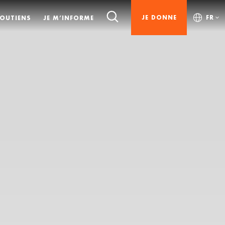
JE DONNE
FR
SOUTIENS
JE M’INFORME