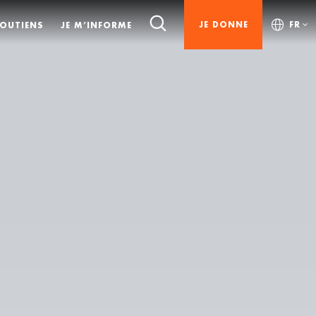
JE DONNE
FR
SOUTIENS
JE M’INFORME