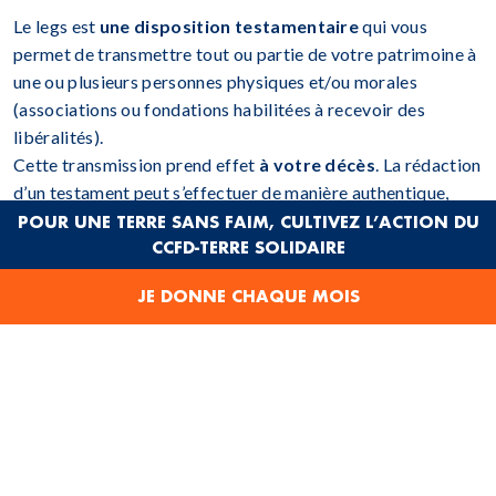
Le legs est
une disposition testamentaire
qui vous
permet de transmettre tout ou partie de votre patrimoine à
une ou plusieurs personnes physiques et/ou morales
(associations ou fondations habilitées à recevoir des
libéralités).
Cette transmission prend effet
à votre décès
. La rédaction
d’un testament peut s’effectuer de manière authentique,
chez un notaire, ou par simple écrit daté et signé de votre
POUR UNE TERRE SANS FAIM, CULTIVEZ L’ACTION DU
CCFD-TERRE SOLIDAIRE
main (il s’agit alors d’un testament olographe), la première
option étant néanmoins
vivement recommandée.
JE DONNE CHAQUE MOIS
Le legs peut porter sur l’intégralité du patrimoine, une
quote-part de celui-ci ou un bien déterminé. Vous pouvez
léguer toutes sortes de biens au CCFD-Terre Solidaire :
appartement, terrain, bijou, somme d’argent, objet d’art,
titres… Si en principe, le testateur peut transmettre la
totalité de son patrimoine à une (d’)autre(s) personne(s),
cela n’est pas possible quand il existe des héritiers directs,