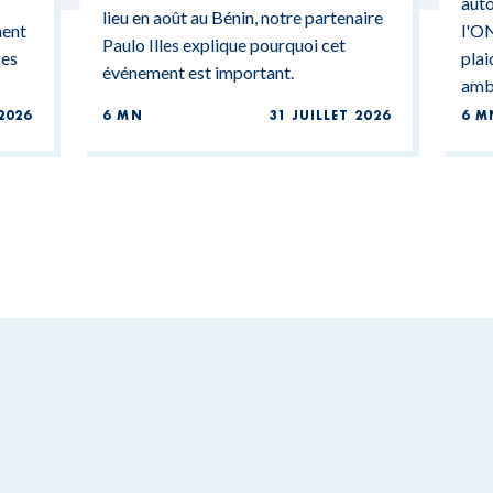
auto
lieu en août au Bénin, notre partenaire
ment
l'ON
Paulo Illes explique pourquoi cet
ces
plai
événement est important.
ambi
2026
6 MN
31 JUILLET 2026
6 M