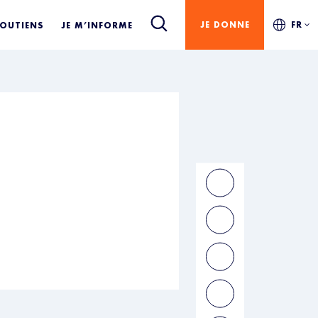
JE DONNE
FR
SOUTIENS
JE M’INFORME