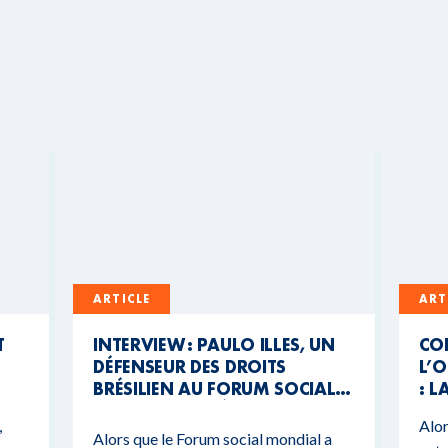
ARTICLE
ART
T
INTERVIEW : PAULO ILLES, UN
CO
DÉFENSEUR DES DROITS
L’O
BRÉSILIEN AU FORUM SOCIAL
: L
MONDIAL DU BÉNIN
CO
,
Alor
BU
Alors que le Forum social mondial a