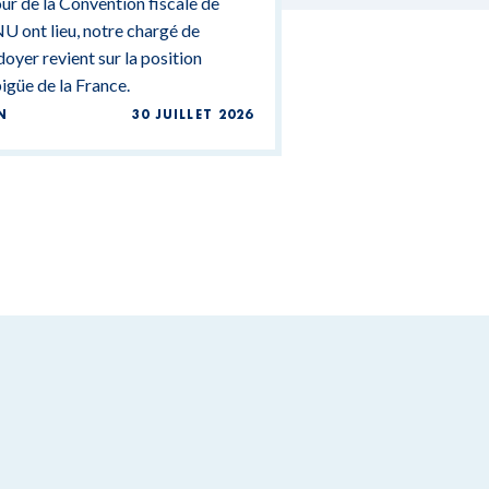
ur de la Convention fiscale de
U ont lieu, notre chargé de
doyer revient sur la position
güe de la France.
N
30 JUILLET 2026