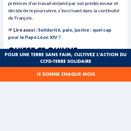
prémices d’un travail entamé par son prédécesseur et
décide de le poursuivre, s’inscrivant dans la continuité
de François.
☞ Lire aussi :
Solidarité, paix, justice : quel cap
pour le Pape Léon XIV ?
QU’EST-CE QU’UNE
POUR UNE TERRE SANS FAIM, CULTIVEZ L’ACTION DU
EXHORTATION
CCFD-TERRE SOLIDAIRE
APOSTOLIQUE ?
JE DONNE CHAQUE MOIS
C’est un texte qui encourage l’engagement des
fidèles.
Dilexi te
donne à leur action une direction
fondée sur la foi et l’analyse du contexte présent.
QUE PROPOSE « JE T’AI
AIMÉ » ?