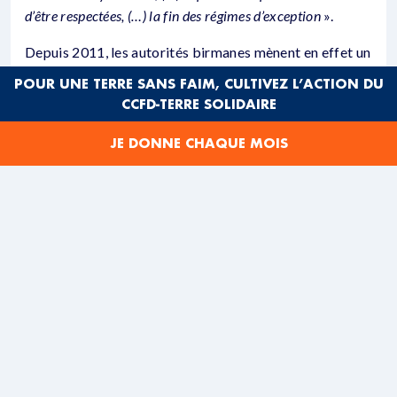
d’être respectées, (…) la fin des régimes d’exception
».
Depuis 2011, les autorités birmanes mènent en effet un
programme de réformes mais celles-ci restent
POUR UNE TERRE SANS FAIM, CULTIVEZ L’ACTION DU
largement insuffisantes. Le gouvernement est toujours
CCFD-TERRE SOLIDAIRE
contrôlé par les militaires et la majorité des lois
répressives mises en place par la junte ces dernières
JE DONNE CHAQUE MOIS
années n’a pas été abrogée. Pire encore, les
représentants du gouvernement et les forces de
sécurité continuent de participer directement à de
graves violations des droits humains.
Votre rencontre avec le président Thein Sein portera en
grande partie sur les investissements français en
Birmanie. Depuis que l’Union européenne a assoupli les
sanctions économiques contre la Birmanie, en avril
2012, le pays est au centre d’un intérêt grandissant des
investisseurs étrangers.