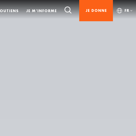
JE DONNE
FR
SOUTIENS
JE M’INFORME