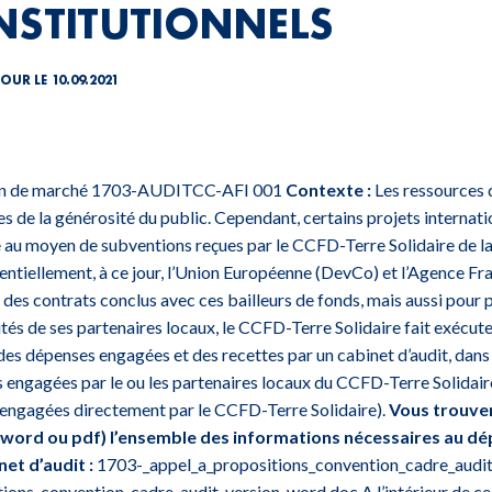
NSTITUTIONNELS
JOUR LE 10.09.2021
tion de marché 1703-AUDITCC-AFI 001
Contexte :
Les ressources 
es de la générosité du public. Cependant, certains projets intern
e au moyen de subventions reçues par le CCFD-Terre Solidaire de la 
sentiellement, à ce jour, l’Union Européenne (DevCo) et l’Agence Fr
des contrats conclus avec ces bailleurs de fonds, mais aussi pour 
és de ses partenaires locaux, le CCFD-Terre Solidaire fait exécuter
 des dépenses engagées et des recettes par un cabinet d’audit, dans
s engagées par le ou les partenaires locaux du CCFD-Terre Solidaire
 engagées directement par le CCFD-Terre Solidaire).
Vous trouve
 word ou pdf) l’ensemble des informations nécessaires au dé
et d’audit :
1703-_appel_a_propositions_convention_cadre_audit
tions_convention_cadre_audit_version_word.doc
A l’intérieur de 