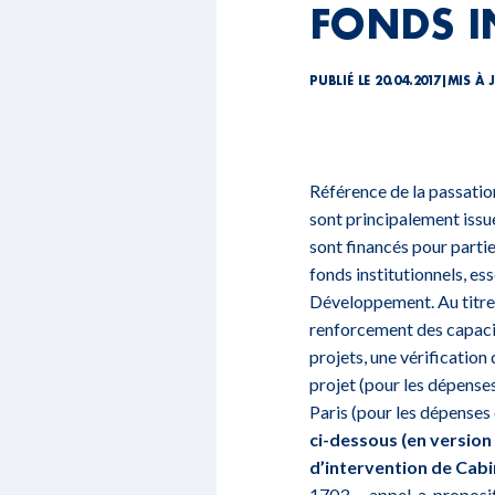
FONDS I
PUBLIÉ LE 20.04.2017
|
MIS À 
Référence de la passa
sont principalement issu
sont financés pour parti
fonds institutionnels, es
Développement. Au titre 
renforcement des capacit
projets, une vérification
projet (pour les dépense
Paris (pour les dépenses
ci-dessous (en version
d’intervention de Cabin
1703_-_appel_a_proposi