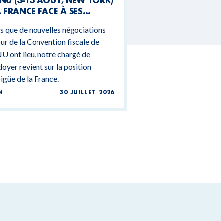
NU (3-13 AOÛT, NEW YORK)
A FRANCE FACE À SES
NTRADICTIONS
s que de nouvelles négociations
DGÉTAIRES
ur de la Convention fiscale de
U ont lieu, notre chargé de
doyer revient sur la position
güe de la France.
N
30 JUILLET 2026