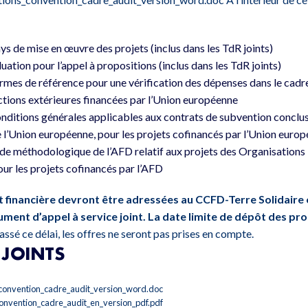
ays de mise en œuvre des projets (inclus dans les TdR joints)
luation pour l’appel à propositions (inclus dans les TdR joints)
 termes de référence pour une vérification des dépenses dans le cadr
ctions extérieures financées par l’Union européenne
 conditions générales applicables aux contrats de subvention conclu
e l’Union européenne, pour les projets cofinancés par l’Union euro
guide méthodologique de l’AFD relatif aux projets des Organisation
r les projets cofinancés par l’AFD
t financière devront être adressées au CCFD-Terre Solidaire e
ument d’appel à service joint.
La date limite de dépôt des pro
ssé ce délai, les offres ne seront pas prises en compte.
JOINTS
_convention_cadre_audit_version_word.doc
onvention_cadre_audit_en_version_pdf.pdf