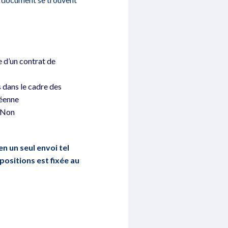
e d’un contrat de
s dans le cadre des
péenne
s Non
n un seul envoi tel
positions est fixée au