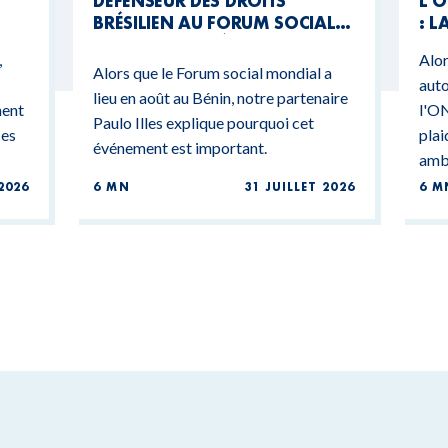
DÉFENSEUR DES DROITS
L’O
BRÉSILIEN AU FORUM SOCIAL
: L
MONDIAL DU BÉNIN
CO
,
Alor
BU
Alors que le Forum social mondial a
auto
lieu en août au Bénin, notre partenaire
ment
l'ON
Paulo Illes explique pourquoi cet
ces
plai
événement est important.
ambi
2026
6 MN
31 JUILLET 2026
6 M