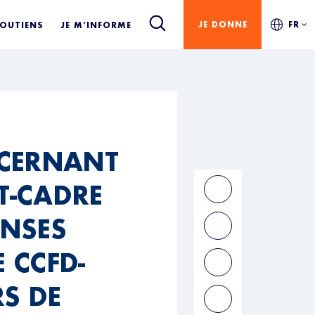
JE DONNE
FR
SOUTIENS
JE M’INFORME
NCERNANT
T-CADRE
ENSES
 CCFD-
RS DE