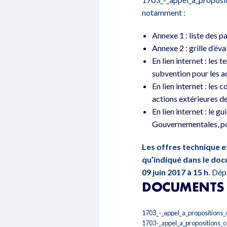
notamment :
Annexe 1 : liste des p
Annexe 2 : grille d’éva
En lien internet : les
subvention pour les a
En lien internet : les
actions extérieures d
En lien internet : le 
Gouvernementales, pou
Les offres technique e
qu’indiqué dans le doc
09 juin 2017 à 15 h.
Dépa
DOCUMENTS 
1703_-_appel_a_propositions
1703-_appel_a_propositions_c