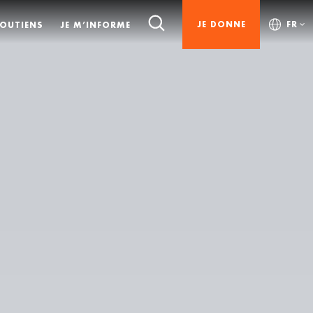
JE DONNE
FR
SOUTIENS
JE M’INFORME