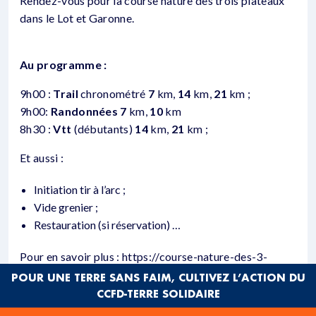
Rendez-vous pour la course nature des trois plateaux
dans le Lot et Garonne.
Au programme :
9h00 :
Trail
chronométré
7
km,
14
km,
21
km ;
9h00:
Randonnées
7
km,
10
km
8h30 :
Vtt
(débutants)
14
km,
21
km ;
Et aussi :
Initiation tir à l’arc ;
Vide grenier ;
Restauration (si réservation) …
Pour en savoir plus : https://course-nature-des-3-
plateaux.jimdo.com/
POUR UNE TERRE SANS FAIM, CULTIVEZ L’ACTION DU
CCFD-TERRE SOLIDAIRE