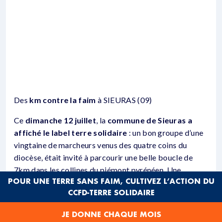
Des
km contre la faim
à SIEURAS (09)
Ce
dimanche 12 juillet
, la
commune de Sieuras a
affiché le label
terre solidaire
: un bon groupe d’une
vingtaine de marcheurs venus des quatre coins du
diocèse, était invité à parcourir une belle boucle de
7km dans les collines du piémont pyrénéen. Une
POUR UNE TERRE SANS FAIM, CULTIVEZ L’ACTION DU
initiative pour tous et de toutes générations pour
CCFD-TERRE SOLIDAIRE
manifester la solidarité
internationale.
Deux
euros par kilomètre
pour soutenir les projets
JE DONNE CHAQUE MOIS
d’agroécologie au
Brésil
(27 communautés menacées