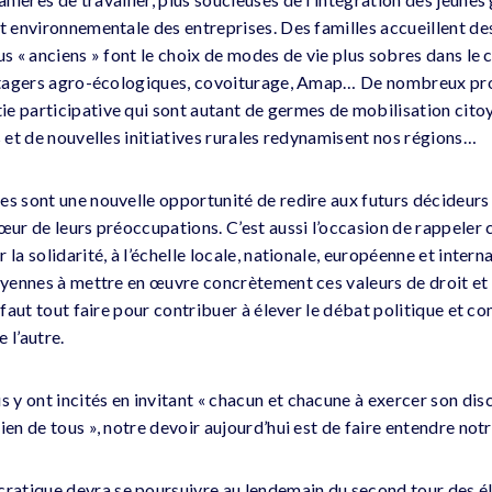
t environnementale des entreprises. Des familles accueillent des
us « anciens » font le choix de modes de vie plus sobres dans le
potagers agro-écologiques, covoiturage, Amap… De nombreux proj
e participative qui sont autant de germes de mobilisation cito
s et de nouvelles initiatives rurales redynamisent nos régions…
es sont une nouvelle opportunité de redire aux futurs décideurs 
cœur de leurs préoccupations. C’est aussi l’occasion de rappele
 la solidarité, à l’échelle locale, nationale, européenne et inter
oyennes à mettre en œuvre concrètement ces valeurs de droit et d
l faut tout faire pour contribuer à élever le débat politique et c
e l’autre.
y ont incités en invitant « chacun et chacune à exercer son dis
ien de tous », notre devoir aujourd’hui est de faire entendre notr
tique devra se poursuivre au lendemain du second tour des éle