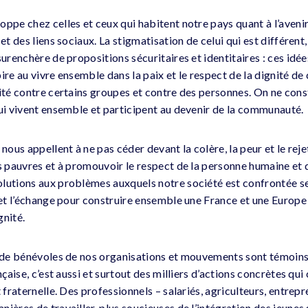
ppe chez celles et ceux qui habitent notre pays quant à l’avenir 
et des liens sociaux. La stigmatisation de celui qui est différent,
surenchère de propositions sécuritaires et identitaires : ces id
ire au vivre ensemble dans la paix et le respect de la dignité de
ité contre certains groupes et contre des personnes. On ne constr
qui vivent ensemble et participent au devenir de la communauté.
nous appellent à ne pas céder devant la colère, la peur et le rejet
us pauvres et à promouvoir le respect de la personne humaine et 
lutions aux problèmes auxquels notre société est confrontée s
 et l’échange pour construire ensemble une France et une Europe 
gnité.
s de bénévoles de nos organisations et mouvements sont témoins 
nçaise, c’est aussi et surtout des milliers d’actions concrètes qu
t fraternelle. Des professionnels – salariés, agriculteurs, entrepr
ières de travailler, plus soucieuses de l’intégration des jeunes 