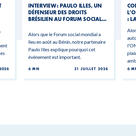
T
INTERVIEW : PAULO ILLES, UN
CO
DÉFENSEUR DES DROITS
L’O
BRÉSILIEN AU FORUM SOCIAL
: L
MONDIAL DU BÉNIN
CO
,
Alor
BU
Alors que le Forum social mondial a
auto
lieu en août au Bénin, notre partenaire
ment
l'ON
Paulo Illes explique pourquoi cet
ces
plai
événement est important.
ambi
2026
6 MN
31 JUILLET 2026
6 M