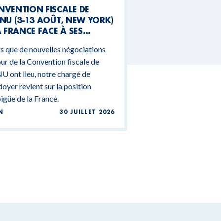
NVENTION FISCALE DE
NU (3-13 AOÛT, NEW YORK)
A FRANCE FACE À SES
NTRADICTIONS
s que de nouvelles négociations
DGÉTAIRES
ur de la Convention fiscale de
U ont lieu, notre chargé de
doyer revient sur la position
güe de la France.
N
30 JUILLET 2026