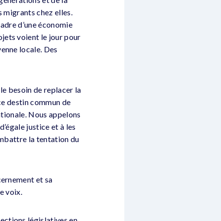
 migrants chez elles.
 cadre d’une économie
ets voient le jour pour
yenne locale. Des
le besoin de replacer la
r ce destin commun de
nationale. Nous appelons
’égale justice et à les
ombattre la tentation du
cernement et sa
e voix.
ctions législatives en