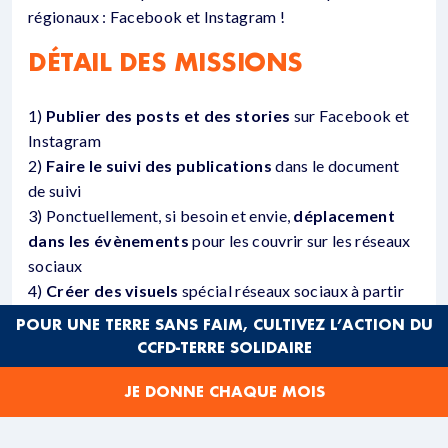
régionaux : Facebook et Instagram !
DÉTAIL DES MISSIONS
1)
Publier des posts et des stories
sur Facebook et
Instagram
2)
Faire le suivi des publications
dans le document
de suivi
3) Ponctuellement, si besoin et envie,
déplacement
dans les évènements
pour les couvrir sur les réseaux
sociaux
4)
Créer des visuels
spécial réseaux sociaux à partir
des trames proposées par le siège
POUR UNE TERRE SANS FAIM, CULTIVEZ L’ACTION DU
5)
Assister à quelques réunions d’équipe
(ponctuel
CCFD-TERRE SOLIDAIRE
– pour nourrir les idées de publications et faire un
retour sur les actions faires sur les RS)
JE DONNE CHAQUE MOIS
Toutes les actions proposées sont des propositions : il