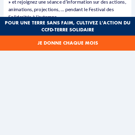
»
et rejoignez une séance d’information sur des actions,
animations, projections, … pendant le Festival des
Solidarités à l’automne.
POUR UNE TERRE SANS FAIM, CULTIVEZ L’ACTION DU
Où et Quand ?
en visio (1h / 1h15 sur Zoom)
–
3
CCFD-TERRE SOLIDAIRE
dates en juillet
–
Inscriptions
dans ce sondage date
JE DONNE CHAQUE MOIS
Le film documentaire «
l »Illusion de l’abondance
»
permet
d’informer et de sensibiliser sur le droit au
consentement des populations locales dans le
cadre de projets de l’industrie extractive
(« extractivisme »)
Consultez
notre dossier sur l’extractivisme -cliquez ici
!
Toutes les informations sur le film dans cet article :
https://ccfd-terresolidaire.org/lillusion-de-
labondance-notre-selection-documentaire/
(bande-
annonce en ligne)