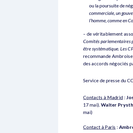
ou la poursuite de né
commerciale, un gouvern
l’homme, comme en Co
– de véritablement ass
Comités parlementaires par
être systématique. Les CP
recommande Ambroise Ma
des accords négociés par
Service de presse du CC
Contacts à Madrid
:
Jo
17 mai).
Walter Pryst
mai)
Contact à Paris
:
Ambro