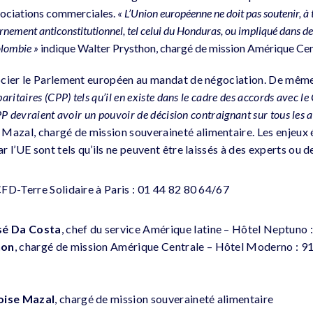
gociations commerciales.
« L’Union européenne ne doit pas soutenir, à 
ement anticonstitutionnel, tel celui du Honduras, ou impliqué dans des
lombie »
indique Walter Prysthon, chargé de mission Amérique Cen
ocier le Parlement européen au mandat de négociation. De mêm
itaires (CPP) tels qu’il en existe dans le cadre des accords avec le 
P devraient avoir un pouvoir de décision contraignant sur tous les a
zal, chargé de mission souveraineté alimentaire. Les enjeux
 l’UE sont tels qu’ils ne peuvent être laissés à des experts ou d
FD-Terre Solidaire à Paris : 01 44 82 80 64/67
sé Da Costa
, chef du service Amérique latine – Hôtel Neptuno 
hon
, chargé de mission Amérique Centrale – Hôtel Moderno : 91
ise Mazal
, chargé de mission souveraineté alimentaire