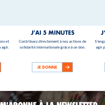
J’AI 5 MINUTES
J
ons et
Contribuez directement à nos actions de
S'eng
 agir.
solidarité internationale grâce à un don.
agir 
JE DONNE