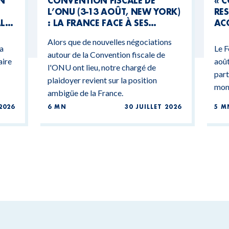
UN
CONVENTION FISCALE DE
« 
L’ONU (3-13 AOÛT, NEW YORK)
RES
AL
: LA FRANCE FACE À SES
ACC
CONTRADICTIONS
MO
Alors que de nouvelles négociations
BUDGÉTAIRES
 a
Le F
autour de la Convention fiscale de
aire
août
l'ONU ont lieu, notre chargé de
part
plaidoyer revient sur la position
mond
ambigüe de la France.
2026
6 MN
30 JUILLET 2026
5 M