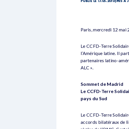
PUBLIÉ LE 17.05.2010
|
MIS À J
Paris, mercredi 12 mai
Le CCFD-Terre Solidair
l’Amérique latine. Il pa
partenaires latino-améri
ALC ».
Sommet de Madrid
Le CCFD-Terre Solida
pays du Sud
Le CCFD-Terre Solidaire
accords bilatéraux de l