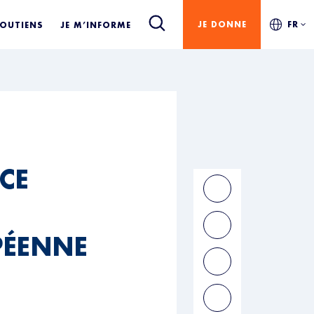
JE DONNE
FR
SOUTIENS
JE M’INFORME
CE
PÉENNE