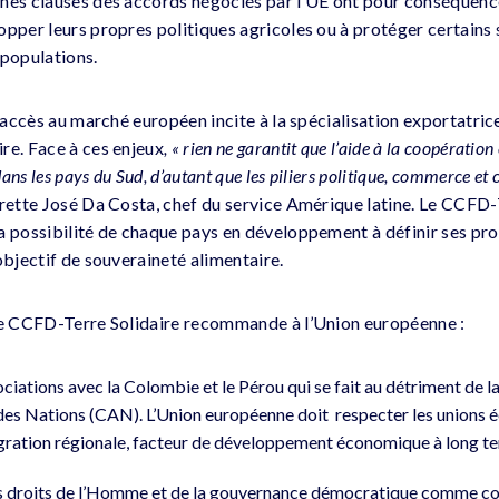
nes clauses des accords négociés par l’UE ont pour conséquence 
opper leurs propres politiques agricoles ou à protéger certains 
 populations.
r accès au marché européen incite à la spécialisation exportatri
re. Face à ces enjeux
, « rien ne garantit que l’aide à la coopératio
ns les pays du Sud, d’autant que les piliers politique, commerce et
rette José Da Costa, chef du service Amérique latine. Le CCFD-T
a possibilité de chaque pays en développement à définir ses pro
objectif de souveraineté alimentaire.
 le CCFD-Terre Solidaire recommande à l’Union européenne :
iations avec la Colombie et le Pérou qui se fait au détriment de la
s Nations (CAN). L’Union européenne doit respecter les unions 
ntégration régionale, facteur de développement économique à long t
es droits de l’Homme et de la gouvernance démocratique comme con