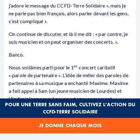
j’adore le message du CCFD-Terre Solidaire », mais je
ne parle pas bien français, alors parler devant les gens,
c’est compliqué ».
On continue de discuter, et là il me dit : « par contre, je
suis musicien et on peut organiser des concerts. ».
Banco.
er
Nous voilâmes parti pour le 1
concert caritatif
« parole de partenaire ». L’idée de mêler des paroles de
partenaires à sa musique a enchanté Maxime. Maxime
a fait appel à Sam (un jeune musicien de Lourdes) et
Vladimir (son neveu) pour partager ce moment
POUR UNE TERRE SANS FAIM, CULTIVEZ L’ACTION DU
ensemble.
CCFD-TERRE SOLIDAIRE
Un vrai défi, va-t il y avoir du monde ? La mairie a été
JE DONNE CHAQUE MOIS
d’un beau support, fermeture de la rue au voiture,
publicité sur leur site….