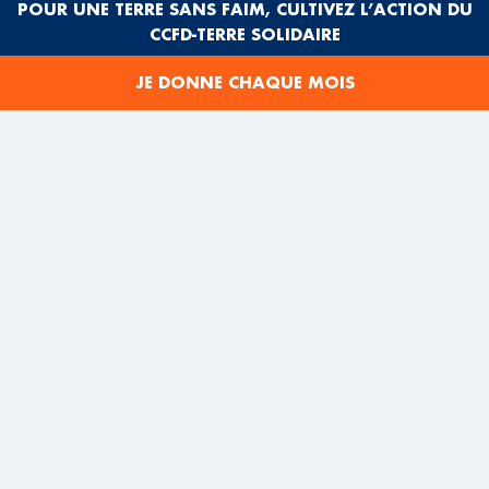
POUR UNE TERRE SANS FAIM, CULTIVEZ L’ACTION DU
….
CCFD-TERRE SOLIDAIRE
Retrouvez, en un coup d’œil, l’activité 2023 du CCFD-Terre
JE DONNE CHAQUE MOIS
Solidaire en quelques chiffres-clés.
DÉCOUVREZ L'ESSENTIEL 2023