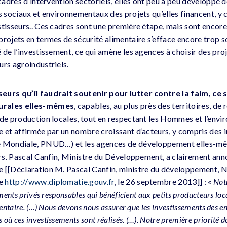
 cadres d’intervention sectoriels, elles ont peu à peu développé 
s sociaux et environnementaux des projets qu’elles financent, y 
tisseurs.. Ces cadres sont une première étape, mais sont encore i
projets en termes de sécurité alimentaire s’efface encore trop s
 de l’investissement, ce qui amène les agences à choisir des pro
urs agroindustriels.
eurs qu’il faudrait soutenir pour lutter contre la faim, ce 
urales elles-mêmes
, capables, au plus près des territoires, de 
 de production locales, tout en respectant les Hommes et l’env
e et affirmée par un nombre croissant d’acteurs, y compris des i
e Mondiale, PNUD…) et les agences de développement elles-mê
airs. Pascal Canfin, Ministre du Développement, a clairement ann
e [[Déclaration M. Pascal Canfin, ministre du développement, 
ce
http://www.diplomatie.gouv.fr
, le 26 septembre 2013]] : «
Notr
ements privés responsables qui bénéficient aux petits producteurs loc
mentaire. (…) Nous devons nous assurer que les investissements des en
ù ces investissements sont réalisés. (…). Notre première priorité doi