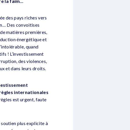
re la faim…
uée des pays riches vers
ion… Des convoitises
s de matières premières,
roduction énergétique et
l’intolérable, quand
ifs ! L’investissement
orruption, des violences,
x et dans leurs droits.
investissement
règles internationales
règles est urgent, faute
.
soutien plus explicite à