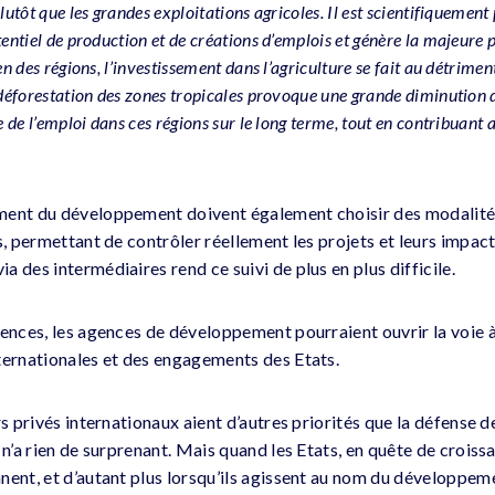
plutôt que les grandes exploitations agricoles. Il est scientifiquemen
tentiel de production et de créations d’emplois et génère la majeure p
en des régions, l’investissement dans l’agriculture se fait au détrime
 déforestation des zones tropicales provoque une grande diminution d
se de l’emploi dans ces régions sur le long terme, tout en contribuan
ment du développement doivent également choisir des modalité
s, permettant de contrôler réellement les projets et leurs impact
 des intermédiaires rend ce suivi de plus en plus difficile.
gences, les agences de développement pourraient ouvrir la voie 
ternationales et des engagements des Etats.
s privés internationaux aient d’autres priorités que la défense de 
é n’a rien de surprenant. Mais quand les Etats, en quête de croi
ent, et d’autant plus lorsqu’ils agissent au nom du développement