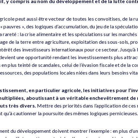
fit, y compris au nom du développement et de la lutte cont
gricole peut aussi être vecteur de toutes les convoitises, de la r
 « pauvres », des logiques d’accumulation, du jeu de la spéculat
a rareté : la crise alimentaire et les spéculations sur les marché
age de la terre entre agriculture, exploitation des sous-sols, p
intérêt des investisseurs internationaux pour ce secteur. Jusqu’à 
 devient une opportunité rendant les investissements plus attract
 en plus teinté de scandales, celui de l’évasion fiscale et de la c
ssources, des populations locales niées dans leurs besoins vitau
estissement, en particulier agricole, les initiatives pour l’
ultipliées, aboutissant à un véritable enchevêtrement de 
uts très divers.
Mettre des priorités dans l’application de ces 
ont qu’à cautionner la poursuite des mêmes logiques pernicieuses
ent du développement doivent montrer l’exemple : en plus d’un 