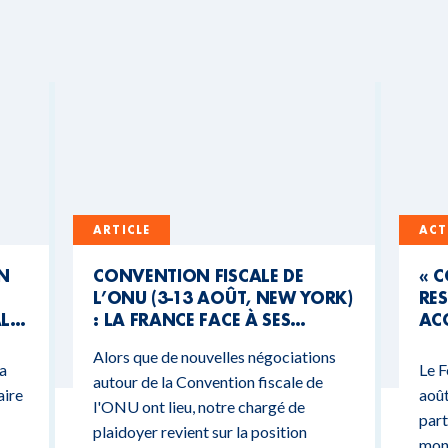
ARTICLE
ACT
UN
CONVENTION FISCALE DE
« 
L’ONU (3-13 AOÛT, NEW YORK)
RES
AL
: LA FRANCE FACE À SES
ACC
CONTRADICTIONS
MO
Alors que de nouvelles négociations
BUDGÉTAIRES
 a
Le F
autour de la Convention fiscale de
aire
août
l'ONU ont lieu, notre chargé de
part
plaidoyer revient sur la position
mond