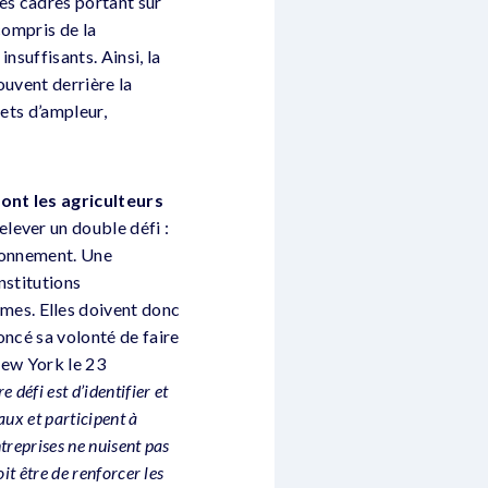
des cadres portant sur
compris de la
nsuffisants. Ainsi, la
ouvent derrière la
jets d’ampleur,
sont les agriculteurs
relever un double défi :
ironnement. Une
nstitutions
mes. Elles doivent donc
oncé sa volonté de faire
New York le 23
e défi est d’identifier et
aux et participent à
treprises ne nuisent pas
t être de renforcer les