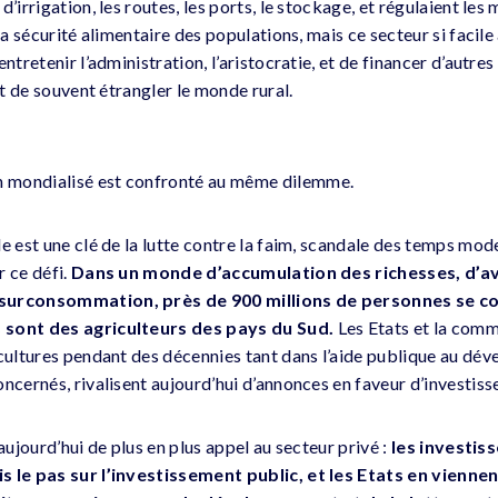
d’irrigation, les routes, les ports, le stockage, et régulaient le
la sécurité alimentaire des populations, mais ce secteur si facile 
ntretenir l’administration, l’aristocratie, et de financer d’autres 
int de souvent étrangler le monde rural.
 mondialisé est confronté au même dilemme.
le est une clé de la lutte contre la faim, scandale des temps mo
r ce défi.
Dans un monde d’accumulation des richesses, d’a
surconsommation, près de 900 millions de personnes se co
 sont des agriculteurs des pays du Sud.
Les Etats et la comm
icultures pendant des décennies tant dans l’aide publique au d
oncernés, rivalisent aujourd’hui d’annonces en faveur d’investis
 aujourd’hui de plus en plus appel au secteur privé :
les investis
s le pas sur l’investissement public, et les Etats en viennen