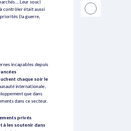
s marchés… Leur souci
à contrôler était aussi
priorités (la guerre,
dernes incapables depuis
vancées
uchent chaque soir le
unauté internationale,
éveloppement que dans
sements dans ce secteur.
sements privés
t à les soutenir dans