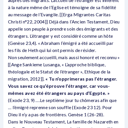
auprès des migrants. L’accueil de l’étranger est inhérent
à la nature même de l’Eglise et témoigne de sa fidélité
au message de l’Evangile. [[Erga Migrantes Caritas
Christi n°22, 2004]] Déjà dans l’Ancien Testament, Dieu
appelle son peuple à prendre soin des émigrants et des
étrangers. L’étranger y est considéré comme un hôte
(Genèse 23,4). « Abraham l’émigré a été accueilli par
les fils de Heth qui lui ont permis de résider.
Non seulement accueilli, mais aussi honoré et reconnu »
[[Ange Sankieme Lusanga, « L’approche biblique,
théologale et le Statut de l’étranger », Ethique de la
migration, 2012]].
« Tu n’opprimeras pas l’étranger.
Vous savez ce qu’éprouve l’étranger, car vous-
mêmes avez été étrangers au pays d’Egypte. »
(Exode 23, 9) ….Le septième jour tu chômeras afin que
… l’émigré reprenne son souffle (Exode 23 12). Pour
Dieu il n’y a pas de frontières. Genèse 1 (26-28).
Dans le Nouveau Testament, La famille de Nazareth en