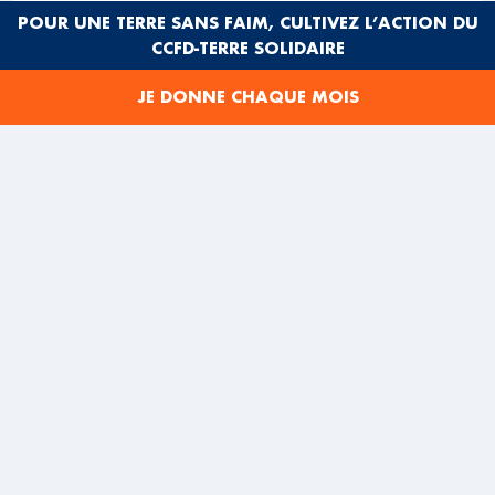
POUR UNE TERRE SANS FAIM, CULTIVEZ L’ACTION DU
Au-delà du média en tant que tel, c’est aussi une
CCFD-TERRE SOLIDAIRE
opportunité de découvrir cet univers du podcast et
ainsi de permettre à des membres du CCFD-Terre
JE DONNE CHAQUE MOIS
Solidaire de se former entre pairs, dans une perspective
d’éducation populaire.