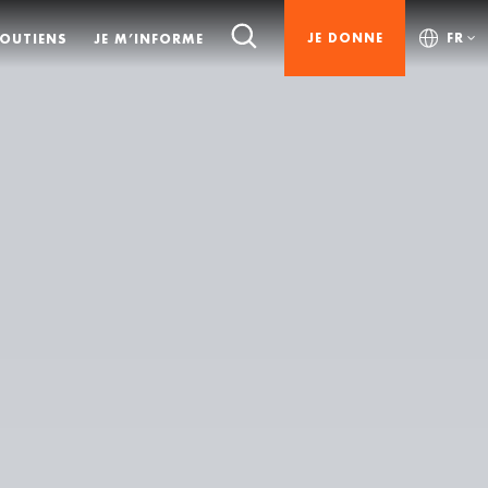
JE DONNE
FR
SOUTIENS
JE M’INFORME