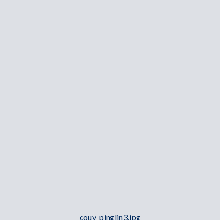
couv_pinglin3.jpg