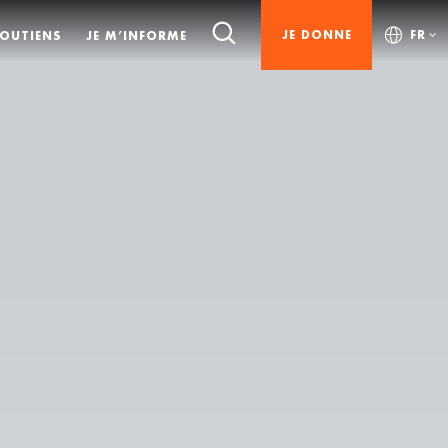
JE DONNE
FR
SOUTIENS
JE M’INFORME