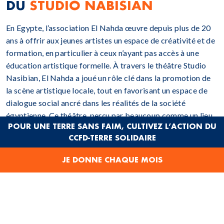
DU
STUDIO NABISIAN
En Egypte, l’association El Nahda œuvre depuis plus de 20
ans à offrir aux jeunes artistes un espace de créativité et de
formation, en particulier à ceux n’ayant pas accès à une
éducation artistique formelle. À travers le théâtre Studio
Nasibian, El Nahda a joué un rôle clé dans la promotion de
la scène artistique locale, tout en favorisant un espace de
dialogue social ancré dans les réalités de la société
égyptienne. Ce théâtre, perçu par beaucoup comme un lieu
POUR UNE TERRE SANS FAIM, CULTIVEZ L’ACTION DU
essentiel de liberté et de créativité artistique, a été détruit
CCFD-TERRE SOLIDAIRE
par un incendie en 2021.
JE DONNE CHAQUE MOIS
Dans ce contexte, le CCFD-Terre Solidaire et son partenaire
El Nahd
a lancent un programme en faveur de la
restauration du théâtre, tant comme patrimoine culturel
égyptien que comme lieu essentiel pour soutenir les artistes
émergents et la liberté d’expression en Égypte.