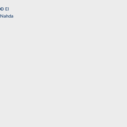
© El
Nahda