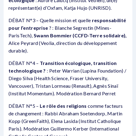
écologique
: Aurore Lalucq (Institut Veblen), un(e)
représentant(e) d’Oxfam, Katja Hujo (UNRISD).
DÉBAT N°3 – Quelle mission et quelle
responsabilité
pour l’entreprise
? : Blanche Segrestin (Mines-
ParisTech),
Swann Bommier (CCFD-Terre solidaire),
Alice Peyrard (Veolia, direction du développement
durable).
DÉBAT N°4 –
Transition écologique, transition
technologique ?
: Peter Warrian (Lupina Foundation) /
Diego Silva (Health Science, Fraser University,
Vancouver), Tristan Lormeau (Renault), Agnès Sinaï
(Institut Momentum). Modération Bernard Perret
DÉBAT N°5 –
Le rôle des religions
comme facteurs
de changement : Rabbi Abraham Soetendorp, Martin
Kopp (GreenFaith), Elena Lasida (Institut Catholique
Paris). Modération Guillermo Kerber (International