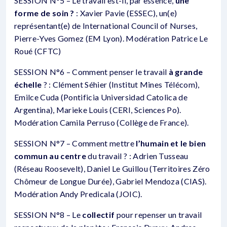
SESSION N°5 – Le travail est-il, par essence,
une
forme de soin ?
: Xavier Pavie (ESSEC), un(e)
représentant(e) de International Council of Nurses,
Pierre-Yves Gomez (EM Lyon). Modération Patrice Le
Roué (CFTC)
SESSION N°6 – Comment penser le travail
à grande
échelle
? : Clément Séhier (Institut Mines Télécom),
Emilce Cuda (Pontificia Universidad Catolica de
Argentina), Marieke Louis (CERI, Sciences Po).
Modération Camila Perruso (Collège de France).
SESSION N°7 – Comment mettre
l’humain et le bien
commun au centre
du travail ? : Adrien Tusseau
(Réseau Roosevelt), Daniel Le Guillou (Territoires Zéro
Chômeur de Longue Durée), Gabriel Mendoza (CIAS).
Modération Andy Predicala (JOIC).
SESSION N°8 – Le
collectif
pour repenser un travail