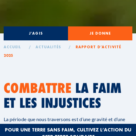
J'AGIS
JE DONNE
ACCUEIL
/
ACTUALITÉS
/
RAPPORT D’ACTIVITÉ
2025
COMBATTRE
LA FAIM
ET LES INJUSTICES
La période que nous traversons est d’une gravité et d’une
intensité rares. Au Moyen-Orient, en Ukraine, en Haïti, en
POUR UNE TERRE SANS FAIM, CULTIVEZ L’ACTION DU
RDC, au Soudan et dans tant d’autres contextes moins