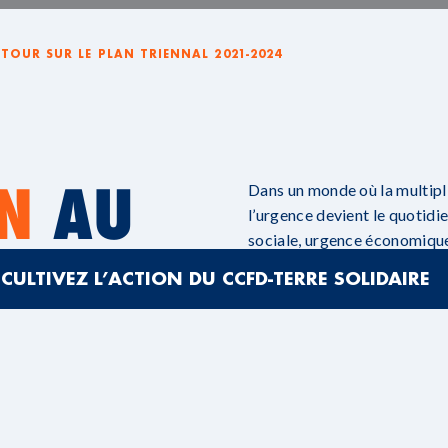
ETOUR SUR LE PLAN TRIENNAL 2021-2024
N
AU
Dans un monde où la multiplic
l’urgence devient le quotidi
sociale, urgence économique
 TOUT
Solidaire ne s’abandonne pas
CULTIVEZ L’ACTION DU CCFD-TERRE SOLIDAIRE
Il continue de croire en la fo
place l’humain au cœur de tou
acteur de la transformation 
demain.
Découvrez le bilan du trien