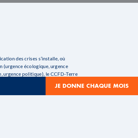
ation des crises s’installe, où
en (urgence écologique, urgence
, urgence politique), le CCFD-Terre
 au fatalisme.
JE DONNE CHAQUE MOIS
rce de la solidarité internationale. Il
t pour préparer l’avenir. Il est
sociale pour répondre aux crises de
nal 2021-2024.