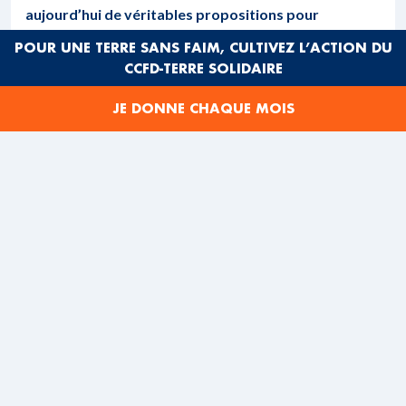
aujourd’hui de véritables propositions pour
encadrer les activités des multinationales. Le
POUR UNE TERRE SANS FAIM, CULTIVEZ L’ACTION DU
gouvernement doit s’en emparer ! En tant que
CCFD-TERRE SOLIDAIRE
citoyens nous pouvons agir. Signez la pétition
adressée à Laurent Fabius, Ministre des Affaires
JE DONNE CHAQUE MOIS
étrangères et Emmanuel Macron, Ministre de
l’Economie.
PÉTITION :
A l’attention de Laurent Fabius, Ministre des Affaires
étrangères et du développement international, et
d’Emmanuel Macron, Ministre de l’Economie. Messieurs
les Ministres, En l’absence de règles strictes les activités
des multinationales dans les pays du Sud riment trop
souvent avec violations des droits humains et
accaparement des ressources, soutiens indirects à des
conflits et évasion fiscale. Si le marché a ses règles, les
populations ont aussi leurs droits. L’Etat français doit