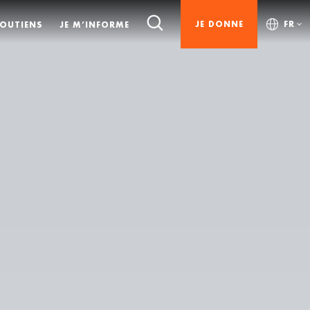
JE DONNE
FR
SOUTIENS
JE M’INFORME