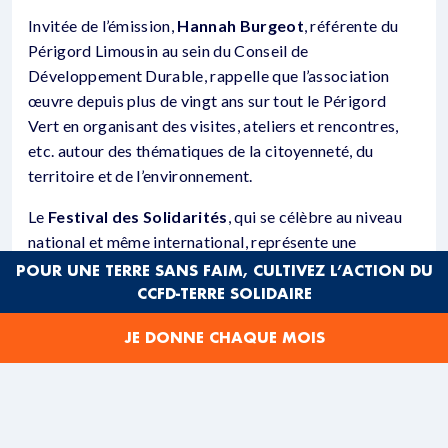
Invitée de l’émission,
Hannah Burgeot
, référente du
Périgord Limousin au sein du Conseil de
Développement Durable, rappelle que l’association
œuvre depuis plus de vingt ans sur tout le Périgord
Vert en organisant des visites, ateliers et rencontres,
etc. autour des thématiques de la citoyenneté, du
territoire et de l’environnement.
Le
Festival des Solidarités
, qui se célèbre au niveau
national et même international, représente une
occasion de décliner localement des initiatives en
POUR UNE TERRE SANS FAIM, CULTIVEZ L’ACTION DU
faveur de la justice sociale et de la solidarité
CCFD-TERRE SOLIDAIRE
internationale, avec un lien fort cette année avec le
JE DONNE CHAQUE MOIS
Festival Alimenterre
, consacré à l’alimentation
durable.
📝
Au programme