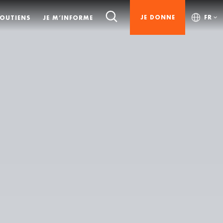
JE DONNE
FR
SOUTIENS
JE M’INFORME