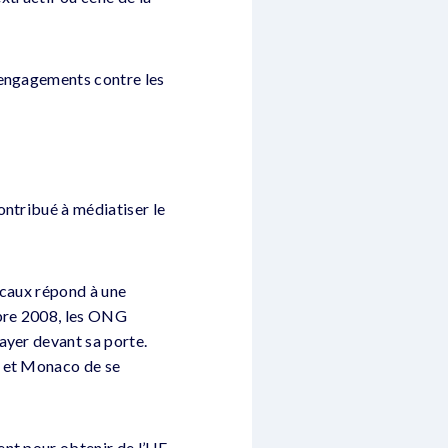
 engagements contre les
ontribué à médiatiser le
iscaux répond à une
mbre 2008, les ONG
ayer devant sa porte.
e et Monaco de se
ent pour obtenir de l’UE