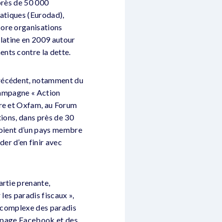
près de 50 000
matiques (Eurodad),
core organisations
 latine en 2009 autour
nts contre la dette.
précédent, notamment du
 campagne « Action
ire et Oxfam, au Forum
tions, dans près de 30
 soient d’un pays membre
er d’en finir avec
artie prenante,
les paradis fiscaux »,
p complexe des paradis
la page Facebook et des