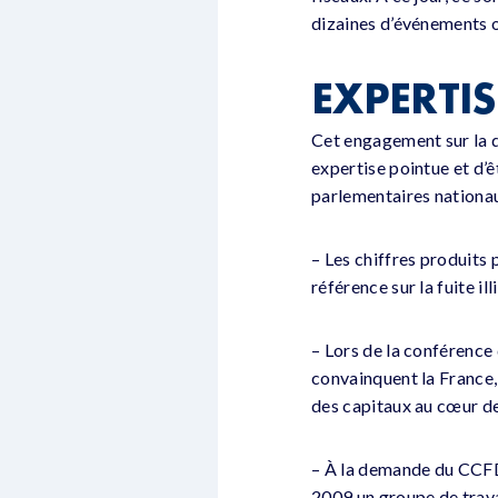
dizaines d’événements o
EXPERTI
Cet engagement sur la du
expertise pointue et d’ê
parlementaires nationau
– Les chiffres produits
référence sur la fuite i
– Lors de la conférenc
convainquent la France, l
des capitaux au cœur de 
– À la demande du CCFD-
2009 un groupe de trava