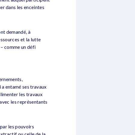
er dans les enceintes
 ont demandé, à
ssources et la lutte
s – comme un défi
vernements,
i a entamé ses travaux
limenter les travaux
 avec les représentants
par les pouvoirs
xtractif ou celle de la