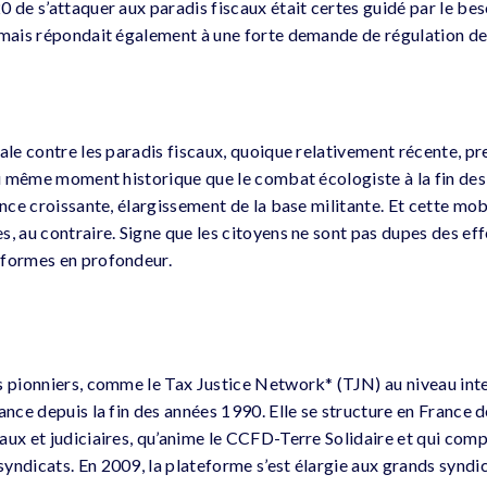
 de s’attaquer aux paradis fiscaux était certes guidé par le bes
 mais répondait également à une forte demande de régulation de l
ale contre les paradis fiscaux, quoique relativement récente, pr
 au même moment historique que le combat écologiste à la fin de
ence croissante, élargissement de la base militante. Et cette mobi
s, au contraire. Signe que les citoyens ne sont pas dupes des ef
éformes en profondeur.
s pionniers, comme le Tax Justice Network* (TJN) au niveau inte
ance depuis la fin des années 1990. Elle se structure en France 
aux et judiciaires, qu’anime le CCFD-Terre Solidaire et qui comp
yndicats. En 2009, la plateforme s’est élargie aux grands syndi