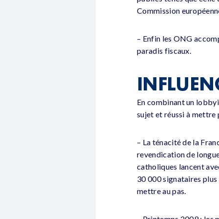
Commission européenne 
– Enfin les ONG accompa
paradis fiscaux.
INFLUEN
En combinant un lobbyin
sujet et réussi à mettre
– La ténacité de la Fran
revendication de longue
catholiques lancent ave
30 000 signataires plus
mettre au pas.
– Printemps 2009 : les 