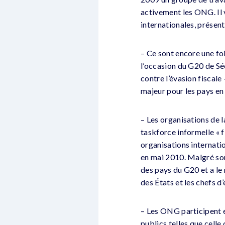
activement les ONG. Il 
internationales, présent
– Ce sont encore une foi
l’occasion du G20 de Séo
contre l’évasion fiscal
majeur pour les pays e
– Les organisations de l
taskforce informelle « 
organisations internati
en mai 2010. Malgré son
des pays du G20 et a le 
des États et les chefs d
– Les ONG participent é
publics telles que celle