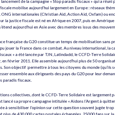
e lancement de la campagne « Stop paradis fiscaux » qui a réuni 
 fiscale mobilise aujourd’hui largement en Europe : réseaux thé
 ONG internationales (Christian Aid, Action Aid, Oxfam) ou en
ur la justice fiscale est né en Afrique en 2007, puis en Amérique
s’étend aujourd’hui en Asie avec des membres issus des mouveme
nce française du G20 constitue un temps de mobilisation sans 
a pu jouer la France dans ce combat. Au niveau international, la
iscaux » a été lancée par TJN, Latindadd, le CCFD-Terre Solida
, en février 2011. Elle assemble aujourd’hui plus de 50 organisa
ts. Son objectif :permettre à tous les citoyens du monde (qu’ils
esser ensemble aux dirigeants des pays du G20 pour leur demand
es paradis fiscaux.
tions collectives, dont le CCFD-Terre Solidaire est largement p
t lancé sa propre campagne intitulée « Aidons l’Argent à quitter 
ée à sensibiliser l’opinion sur cette question souvent jugée tro
sont plus de 430 000 cartes postales échangées, 25000 fans sur 