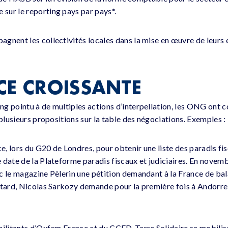
sur le reporting pays par pays*.
gnent les collectivités locales dans la mise en œuvre de leurs
CE CROISSANTE
g pointu à de multiples actions d’interpellation, les ONG ont c
 plusieurs propositions sur la table des négociations. Exemples :
ce, lors du G20 de Londres, pour obtenir une liste des paradis f
 date de la Plateforme paradis fiscaux et judiciaires. En nove
c le magazine Pèlerin une pétition demandant à la France de bal
 tard, Nicolas Sarkozy demande pour la première fois à Andorr
militants d’Oxfam France et du CCFD-Terre Solidaire se mobilis