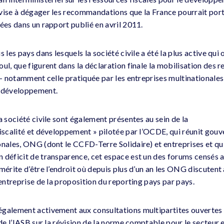
vise à dégager les recommandations que la France pourrait port
ées dans un rapport publié en avril 2011.
s les pays dans lesquels la société civile a été la plus active qui
ul, que figurent dans la déclaration finale la mobilisation des re
e – notamment celle pratiquée par les entreprises multinationale
n développement.
a société civile sont également présentes au sein de la
fiscalité et développement » pilotée par l’OCDE, qui réunit gou
onales, ONG (dont le CCFD-Terre Solidaire) et entreprises et qu
 déficit de transparence, cet espace est un des forums censés a
mérite d’être l’endroit où depuis plus d’un an les ONG discutent
’entreprise de la proposition du reporting pays par pays.
galement activement aux consultations multipartites ouvertes 
 de l’IASB sur la révision de la norme comptable pour le secteur e