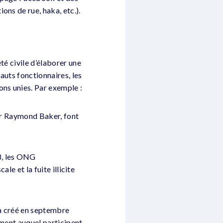
ons de rue, haka, etc.).
té civile d’élaborer une
hauts fonctionnaires, les
ns unies. Par exemple :
par Raymond Baker, font
8, les ONG
le et la fuite illicite
 a créé en septembre
ement auquel participent