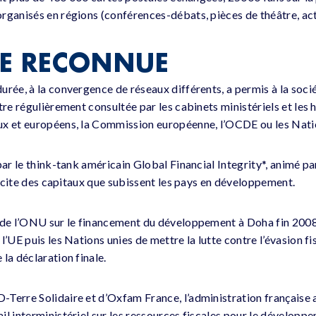
rganisés en régions (conférences-débats, pièces de théâtre, acti
SE RECONNUE
rée, à la convergence de réseaux différents, a permis à la socié
tre régulièrement consultée par les cabinets ministériels et les 
x et européens, la Commission européenne, l’OCDE ou les Natio
 par le think-tank américain Global Financial Integrity*, animé 
llicite des capitaux que subissent les pays en développement.
e de l’ONU sur le financement du développement à Doha fin 200
’UE puis les Nations unies de mettre la lutte contre l’évasion fisca
la déclaration finale.
Terre Solidaire et d’Oxfam France, l’administration française
il interministériel sur les ressources fiscales pour le développ