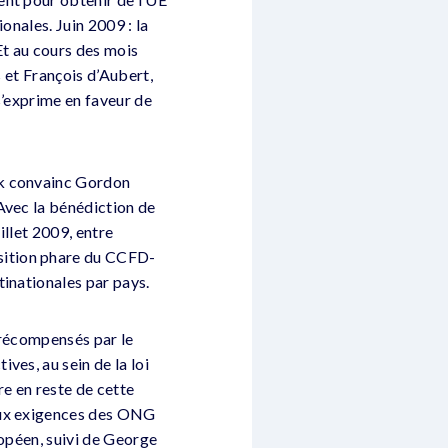
onales. Juin 2009 : la
Et au cours des mois
s et François d’Aubert,
s’exprime en faveur de
rk convainc Gordon
Avec la bénédiction de
illet 2009, entre
sition phare du CCFD-
tinationales par pays.
é récompensés par le
ves, au sein de la loi
re en reste de cette
 aux exigences des ONG
ropéen, suivi de George