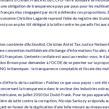
t une obligation de transparence pays par pays pour les multinati
français élus s’engagent par écrit à défendre ces propositions. 
l’économie Christine Lagarde reprend l’idée du registre des trust
zy un an plus tôt délégué à la lutte contre les paradis fiscaux 
tion combinée d’ActionAid, Christian Aid et Tax Justice Netwo
ne convention multilatérale d’échange d’informations fiscales. 
G françaises. L’entente cordiale est aussi au rendez-vous, le 6 ju
don Brown pour demander à l’OCDE de se pencher sur la propo
ONG britanniques : la transparence comptable et fiscale des mul
s d’efforts de la coalition « Publiez ce que vous payez » ont ét
ncernant la transparence dans le secteur des industries extracti
méricaine, en juillet 2010 (loi Dodd-Frank. Pour ne pas apparaît
ière de lutte contre la corruption, Nicolas Sarkozy a répondu
çant en faveur de la duplication d’une telle mesure au niveau eu