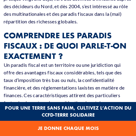
des décideurs du Nord, et dès 2004, s’est intéressé au rôle
des multinationales et des paradis fiscaux dans la (mal)
répartition des richesses globales.
COMPRENDRE LES PARADIS
FISCAUX : DE QUOI PARLE-T-ON
EXACTEMENT ?
Un paradis fiscal est un territoire ou une juridiction qui
offre des avantages fiscaux considérables, tels que des
taux d’imposition très bas ou nuls, la confidentialité
financière, et des réglementations laxistes en matière de
finances. Ces caractéristiques attirent des particuliers
fortunés, des entreprises multinationales et des
POUR UNE TERRE SANS FAIM, CULTIVEZ L’ACTION DU
investisseurs en quête d’une optimisation fiscale.
CCFD-TERRE SOLIDAIRE
Les paradis fiscaux peuvent se présenter sous différentes
JE DONNE CHAQUE MOIS
formes, y compris des îles tropicales, des petits États