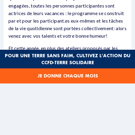
engagées, toutes les personnes participantes sont
actrices de leurs vacances : le programme se construit
par et pour les participant.es eux-mêmes et les tâches
de la vie quotidienne sont portées collectivement: alors
venez avec vos talents et votre bonne humeur!
Et cette année, en plus des ateliers proposés par les
POUR UNE TERRE SANS FAIM, CULTIVEZ L’ACTION DU
participant.es nous mènerons une action collective sur
CCFD-TERRE SOLIDAIRE
le lieu qui nous accueille afin de laisser une trace et de
faire ensemble.
JE DONNE CHAQUE MOIS
Ce choix d’autogestion nous permet également de
réduire au maximum le coût du séjour et de pratiquer le
prix libre et conscient afin que ces vacances soient
accessibles au plus grand nombre.
LA THÉMATIQUE DE L’ÉDITION
2024