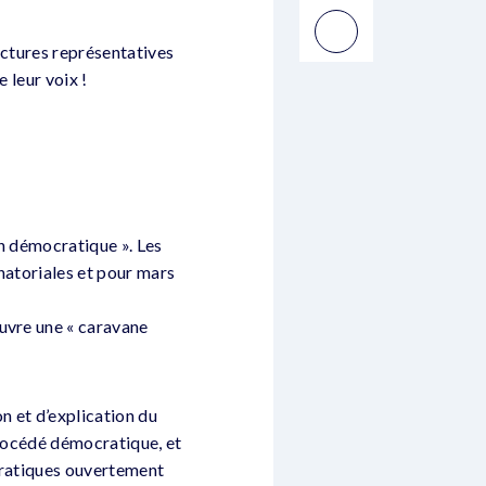
uctures représentatives
 leur voix !
on démocratique ». Les
énatoriales et pour mars
œuvre une « caravane
on et d’explication du
procédé démocratique, et
 pratiques ouvertement