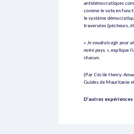
antidémocratiques comm
comme le vote en foncti
le système démocratique
traversées (pécheurs, él
«
Je voudrais agir pour a
notre pays.
», explique l’
chacun.
(Par Cécile Henry-Amar 
Guides de Mauritanie e
D’autres expériences b