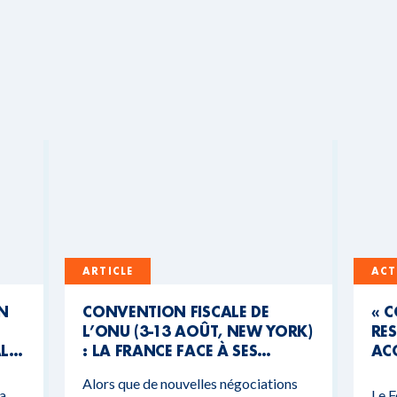
ARTICLE
ACT
UN
CONVENTION FISCALE DE
« 
L’ONU (3-13 AOÛT, NEW YORK)
RES
AL
: LA FRANCE FACE À SES
ACC
CONTRADICTIONS
MO
Alors que de nouvelles négociations
BUDGÉTAIRES
 a
Le F