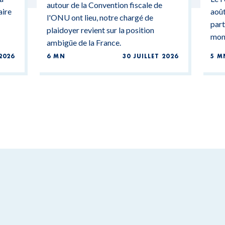
autour de la Convention fiscale de
aire
août
l'ONU ont lieu, notre chargé de
part
plaidoyer revient sur la position
mond
ambigüe de la France.
2026
6 MN
30 JUILLET 2026
5 M