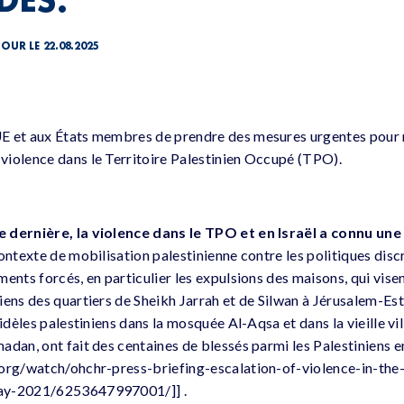
JOUR LE 22.08.2025
E et aux États membres de prendre des mesures urgentes pour 
iolence dans le Territoire Palestinien Occupé (TPO).
 dernière, la violence dans le TPO et en Israël a connu un
ontexte de mobilisation palestinienne contre les politiques disc
ents forcés, en particulier les expulsions des maisons, qui visen
iens des quartiers de Sheikh Jarrah et de Silwan à Jérusalem-Est
fidèles palestiniens dans la mosquée Al-Aqsa et dans la vieille vi
dan, ont fait des centaines de blessés parmi les Palestiniens en
.org/watch/ohchr-press-briefing-escalation-of-violence-in-the
ay-2021/6253647997001/]] .