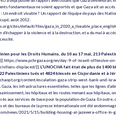
ONU a déjà publié un rapport avertissant que Gaza deviendrait in
nts fondamentaux ne soient apportés et que Gaza ait un accès
 : Un endroit vivable ? Un rapport de l’équipe de pays des Natio
ccupé, août 2012.
s.org/sites/default/files/gaza_in_2020_a_liveable_place_english.
d’échapper à la violence et à la destruction, et a du mal à accé
cessité.
inien pour les Droits Humains, du 10 au 17 mai, 213 Palesti
s
[[ https://www.pchrgaza.org/en/day-9-of-israeli-offensive-on
vilians-displaced/]].
L’UNOCHA fait état de plus de 1400 b
22 Palestiniens tués et 4824 blessés en Cisjordanie et à Jé
chaopt.org/content/escalation-gaza-strip-west-bank-and-isra
za, les infrastructures essentielles, telles que les lignes d’ali
ssainissement, les hôpitaux et les routes menant aux hôpitaux, ont
cès aux services de base pour la population de Gaza. En outre, 
 et des bureaux de la presse internationale ont été endommagé
com/news/2021/5/15/building-housing-al-jazeeera-office-in-ga