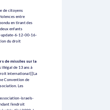
re de citoyens
violences entre
pondu en tirant des
t deux enfants
h-update-6-12-00-16-
tion du droit
rs de missiles sur la
 illégal de 13 ans à
oit international [[La
ième Convention de
sociation. Les
association-israels-
ndant l’endroit