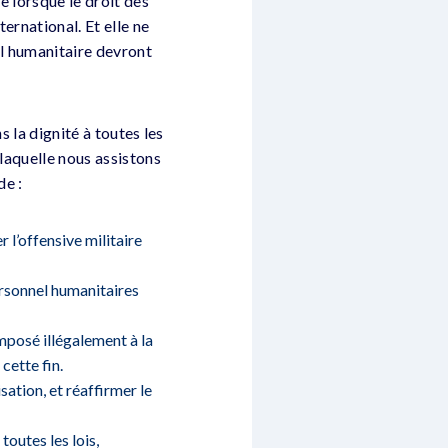
e lorsque le droit des
ternational. Et elle ne
al humanitaire devront
s la dignité à toutes les
 laquelle nous assistons
de :
er l’offensive militaire
rsonnel humanitaires
mposé illégalement à la
cette fin.
isation, et réaffirmer le
 toutes les lois,