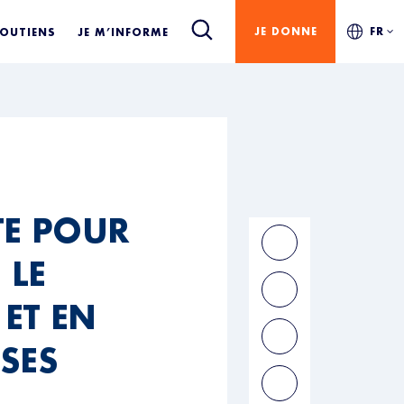
JE DONNE
FR
SOUTIENS
JE M’INFORME
TE POUR
 LE
 ET EN
USES