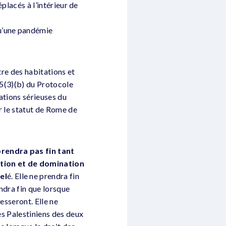
éplacés à l’intérieur de
u’une pandémie
tre des habitations et
 85(3)(b) du Protocole
ations sérieuses du
r le statut de Rome de
prendra pas fin tant
ation et de domination
el
é. Elle ne prendra fin
ndra fin que lorsque
cesseront. Elle ne
es Palestiniens des deux