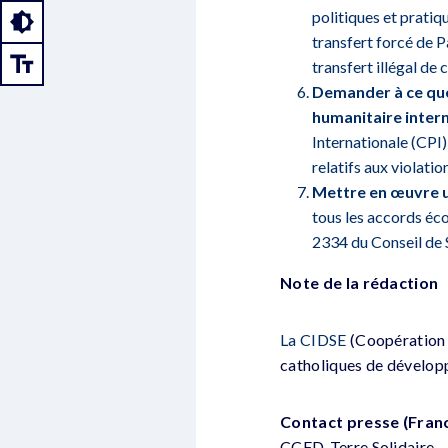
politiques et pratiq
transfert forcé de P
transfert illégal de
Demander à ce que 
humanitaire inter
Internationale (CPI)
relatifs aux violati
Mettre en œuvre un
tous les accords éco
2334 du Conseil de 
Note de la rédaction
La CIDSE
(Coopération 
catholiques de dévelop
Contact presse (Fran
CCFD-Terre Solidaire –