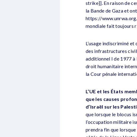
strike]]. En raison de ce
la Bande de Gaza et ont
https://www.unrwa.org/
mondiale fait toujours 
L’usage indiscriminé et 
des infrastructures civi
additionnel I de 1977 à
droit humanitaire inter
la Cour pénale internati
L’UE et les États mem
que les causes profon
d’Israël sur les Pale
que lorsque le blocus i
l’occupation militaire is
prendra fin que lorsque 