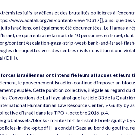
trémistes juifs israéliens et des brutalités policières à l’encont
 https://www.adalah.org/en/content/view/10317]], ainsi que des 
t juifs israéliens, ont également été documentées. Le Hamas a ré
’Israël, ce qui a entraîné la mort de 10 personnes en Israël, don
org/content/escalation-gaza-strip-west-bank-and-israel-flas
ugles de roquettes vers des centres civils constituent une viola
al (DIH).
 forces israéliennes ont intensifié leurs attaques et leurs ti
lèlement, le gouvernement israélien continue d’imposer un blocus
ment peuplée. Cette punition collective, illégale au regard du dr
le les Conventions de La Haye ainsi que l’article 33 de la Quatr
nternational Humanitarian Law Resource Center, » Guilty by as
ollective d’Israël dans les TPO », octobre 2016. p.4.
globalassets/blocks-ihl-site/ihl-file-list/ihl-briefs/guilty-by-
olicies-in-the-opt.pdf]] , a conduit Gaza au bord du gouffre, re