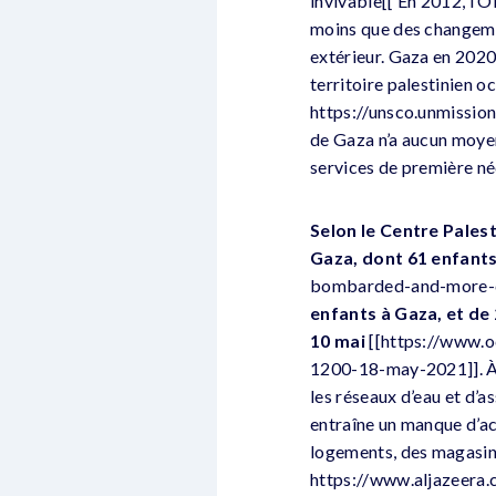
invivable[[ En 2012, l’
moins que des changeme
extérieur. Gaza en 2020
territoire palestinien o
https://unsco.unmission
de Gaza n’a aucun moyen 
services de première né
Selon le Centre Palest
Gaza, dont 61 enfant
bombarded-and-more-ci
enfants à Gaza, et de 
10 mai
[[https://www.o
1200-18-may-2021]]. À Ga
les réseaux d’eau et d’a
entraîne un manque d’ac
logements, des magasins
https://www.aljazeera.