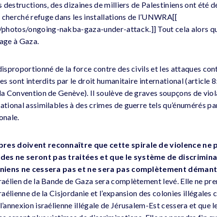
s destructions, des dizaines de milliers de Palestiniens ont été d
 cherché refuge dans les installations de l’UNWRA[[
photos/ongoing-nakba-gaza-under-attack.]] Tout cela alors q
rage à Gaza.
disproportionné de la force contre des civils et les attaques con
les sont interdits par le droit humanitaire international (article
 la Convention de Genève). Il soulève de graves soupçons de viol
national assimilables à des crimes de guerre tels qu’énumérés pa
onale.
bres doivent reconnaître que cette spirale de violence ne 
des ne seront pas traitées et que le système de discrimin
stiniens ne cessera pas et ne sera pas complètement démant
sraélien de la Bande de Gaza sera complètement levé. Elle ne pre
raélienne de la Cisjordanie et l’expansion des colonies illégales 
l’annexion israélienne illégale de Jérusalem-Est cessera et que l