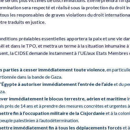
ne seront plus victimes de discriminations. Elle ne prendra fin qu
ermination sera respecté et réalisé sous la protection du droit in
 tous les responsables de graves violations du droit internation
re traduits en justice.
onditions préalables essentielles apportera la paix et une vie dan
ël et dans le TPO, et mettra un terme à la situation inhumaine à
quent, la CIDSE demande instamment à l’UE/aux Etats Membres 
es parties à cesser immédiatement toute violence
, en particuli
rtionnée dans la bande de Gaza.
 l’Égypte à autoriser immédiatement l’entrée de l’aide
et du pe
za.
lever immédiatement le blocus terrestre, aérien et maritime
i
s près de 14 ans et à prendre des mesures concrètes et urgentes à 
ettre fin à l’occupation militaire de la Cisjordanie
et à la colon
 peuple palestinien à l’autodétermination.
 mettre immédiatement fin à tous les déplacements forcés
et à