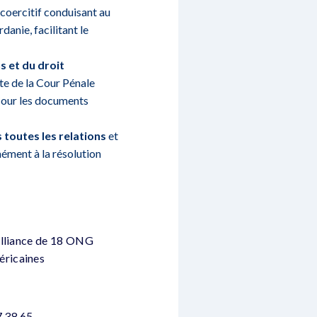
coercitif conduisant au
danie, facilitant le
s et du droit
ête de la Cour Pénale
 Cour les documents
 toutes les relations
et
mément à la résolution
 alliance de 18 ONG
éricaines
7 38 65