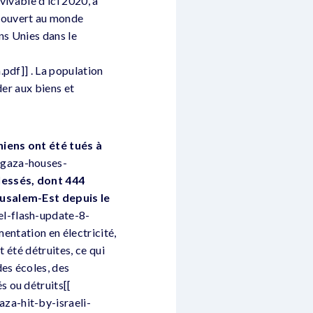
vivable d’ici 2020, à
 ouvert au monde
ns Unies dans le
pdf]] . La population
der aux biens et
niens ont été tués à
-gaza-houses-
lessés, dont 444
rusalem-Est depuis le
el-flash-update-8-
mentation en électricité,
 été détruites, ce qui
des écoles, des
s ou détruits[[
za-hit-by-israeli-