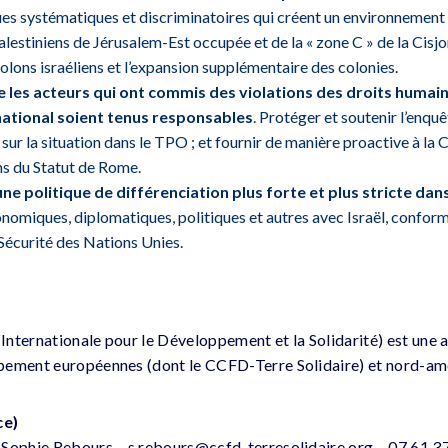
ues systématiques et discriminatoires qui créent un environnement 
alestiniens de Jérusalem-Est occupée et de la « zone C » de la Cisjor
 colons israéliens et l’expansion supplémentaire des colonies.
les acteurs qui ont commis des violations des droits humain
national soient tenus responsables
. Protéger et soutenir l’enqu
 sur la situation dans le TPO ; et fournir de manière proactive à la
ons du Statut de Rome.
e politique de différenciation plus forte et plus stricte dans
nomiques, diplomatiques, politiques et autres avec Israël, confor
Sécurité des Nations Unies.
Internationale pour le Développement et la Solidarité) est une
pement européennes (dont le CCFD-Terre Solidaire) et nord-am
ce)
 Sophie Rebours – s.rebours@ccfd-terresolidaire.org – 07 61 3