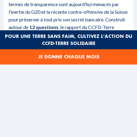
termes de transparence sont aujourd’hui menacés par
l’inertie du G20 et la récente contre-offensive de la Suisse
pour préserver à tout prix son secret bancaire. Construit
autour de
12 questions
, le rapport du CCFD-Terre
Solidaire
fait un bilan sur les points clés
: – où en est-on
POUR UNE TERRE SANS FAIM, CULTIVEZ L’ACTION DU
précisément sur les fameuses listes de paradis fiscaux ? –
CCFD-TERRE SOLIDAIRE
le G20 est-il le lieu où les choses peuvent avancer ? –
JE DONNE CHAQUE MOIS
qu’est-ce qui a réellement changé pour les banques et les
multinationales, premières utilisatrices des paradis
fiscaux ? – quels moyens se donne le G20 pour lutter
contre le crime organisé et la corruption ? – quels impacts
aujourd’hui pour les pays en développement ? – que va-t-il
se passer au G20 de Cannes ?