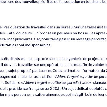
ées une des nouvelles priorités de l’association en touchant les
 Pas question de travailler dans un bureau. Sur une table install
talés. Café, douceurs. On bronze un peu mais on bosse. Les âpres
fiscaux et judiciaires. Car, pour faire passer un message percutan
réfutables sont indispensables.
 étudiants en licence professionnelle Ingénierie de projets de s
II doivent travailler sur une opération concrète afin de valider l
née le sujet proposé par Laurent Colas, animateur-formateur du
mpagne nationale de l’association:
Aidons l’argent à quitter les para
e Solidaire «
Aidons l’argent à quitter les paradis fiscaux
»,lancée 
n de la présidence française au G20.]]. Un sujet délicat et plutôt
r mais personne ne sait vraiment de quoi il s’agit. Loin de leur dé