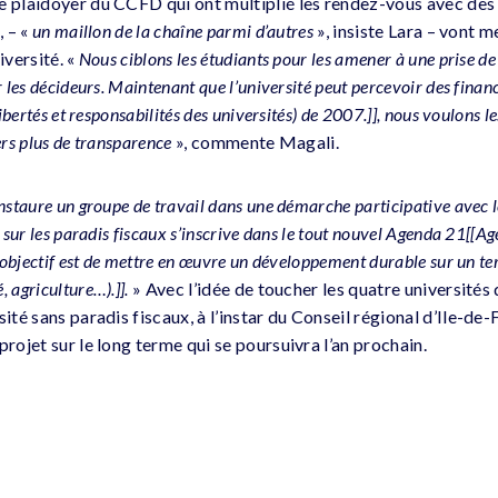
e plaidoyer du CCFD qui ont multiplié les rendez-vous avec de
, – «
un maillon de la chaîne parmi d’autres
», insiste Lara – vont 
iversité. «
Nous ciblons les étudiants pour les amener à une prise de
r les décideurs. Maintenant que l’université peut percevoir des fina
libertés et responsabilités des universités) de 2007.]], nous voulons l
ers plus de transparence
», commente Magali.
nstaure un groupe de travail dans une démarche participative avec l
n sur les paradis fiscaux s’inscrive dans le tout nouvel Agenda 21[[Ag
l’objectif est de mettre en œuvre un développement durable sur un te
 agriculture…).]].
» Avec l’idée de toucher les quatre universités
sité sans paradis fiscaux, à l’instar du Conseil régional d’Ile-de
projet sur le long terme qui se poursuivra l’an prochain.