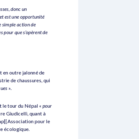
sses, donc un
et est une opportunité
e simple action de
es pour que s’opèrent de
st en outre jalonné de
trie de chaussures, qui
ques
».
t le tour du Népal «
pour
re Giudicelli, quant à
map[[Association pour le
te écologique.