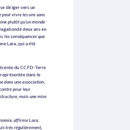
se diriger vers un
 peut vivre les uns sans
maine plutôt qu’un monde
a vagabondé deux ans en
vec les conséquences que
nne Lara, qui a été
 récente du CCFD-Terre
n représentée dans le
ue dans une association
,
ncontre pour leur
 structure, mais une mise
nomie, affirme Lara.
suis très régulièrement,