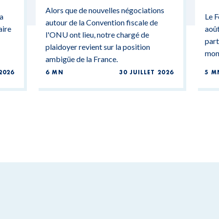
CONTRADICTIONS
MO
Alors que de nouvelles négociations
BUDGÉTAIRES
 a
Le F
autour de la Convention fiscale de
aire
août
l'ONU ont lieu, notre chargé de
part
plaidoyer revient sur la position
mond
ambigüe de la France.
2026
6 MN
30 JUILLET 2026
5 M