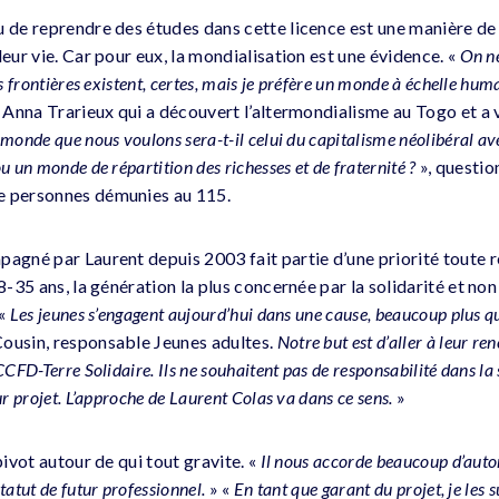
u de reprendre des études dans cette licence est une manière de 
leur vie. Car pour eux, la mondialisation est une évidence. «
On ne
es frontières existent, certes, mais je préfère un monde à échelle hu
e Anna Trarieux qui a découvert l’altermondialisme au Togo et 
 monde que nous voulons sera-t-il celui du capitalisme néolibéral a
u un monde de répartition des richesses et de fraternité ?
», questio
e personnes démunies au 115.
pagné par Laurent depuis 2003 fait partie d’une priorité toute
18-35 ans, la génération la plus concernée par la solidarité et no
 «
Les jeunes s’engagent aujourd’hui dans une cause, beaucoup plus q
Cousin, responsable Jeunes adultes.
Notre but est d’aller à leur re
CCFD-Terre Solidaire. Ils ne souhaitent pas de responsabilité dans la
ur projet. L’approche de Laurent Colas va dans ce sens.
»
pivot autour de qui tout gravite. «
Il nous accorde beaucoup d’auto
tatut de futur professionnel.
» «
En tant que garant du projet, je les 