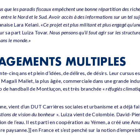
que les paradis fiscaux empêchent une bonne répartition des riche
ntre le Nord et le Sud. Avoir accès à des informations sur un tel suj
banaise Lara Kelani. «
Ce projet est plus militant et plus engagé qu’un
r sa part Luiza Tovar.
Nous pensons qu’il faut agir sur les structur
ans le monde.
»
AGEMENTS MULTIPLES
ente-cinq ans et plein d’idées, de délires, de désirs. Leur cursus e
Magali Mallet, la plus âgée, commerciale dans une grande indus
lub de handball de Montluçon, est très branchée «
réfugiés climati
eune, vient d’un DUT Carrières sociales et urbanisme et a déjà fai
stions de vision du bonheur
». Luiza vient de Colombie. David-Pier
ion de l’eau. Il est parti en coopération au Yémen, a créé une A
re paysanne.]] en France et s’est penché sur la notion d’emprein