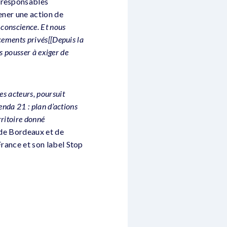
s responsables
mener une action de
 conscience. Et nous
ncements privés[[Depuis la
es pousser à exiger de
es acteurs, poursuit
enda 21 : plan d’actions
rritoire donné
 de Bordeaux et de
-France et son label Stop