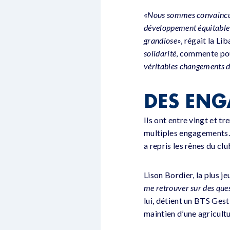
«
Nous sommes convaincus 
développement équitable e
grandiose
», régait la Li
solidarité
, commente pou
véritables changements d
DES ENG
Ils ont entre vingt et tr
multiples engagements. 
a repris les rênes du c
Lison Bordier, la plus j
me retrouver sur des que
lui, détient un BTS Gest
maintien d’une agricultu