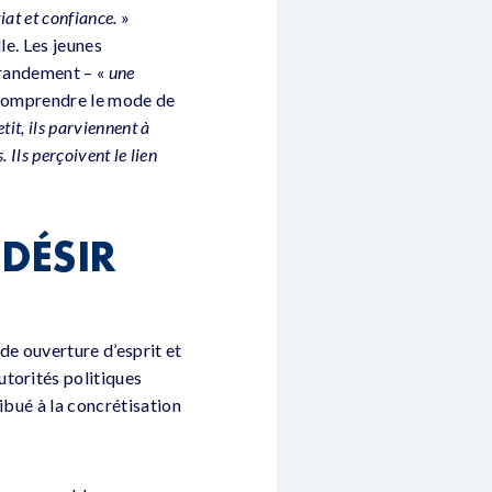
iat et confiance.
»
le. Les jeunes
grandement – «
une
x comprendre le mode de
etit, ils parviennent à
 Ils perçoivent le lien
DÉSIR
nde ouverture d’esprit et
utorités politiques
ibué à la concrétisation