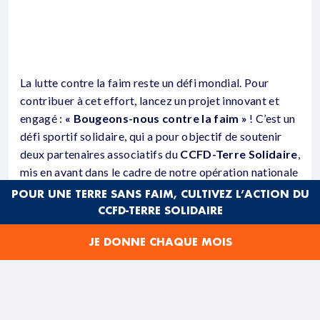
La lutte contre la faim reste un défi mondial. Pour
contribuer à cet effort, lancez un projet innovant et
engagé :
« Bougeons-nous contre la faim »
! C’est un
défi sportif solidaire, qui a pour objectif de soutenir
deux partenaires associatifs du
CCFD-Terre Solidaire
,
mis en avant dans le cadre de notre opération nationale
de collecte,
kilomètres contre la faim
!
POUR UNE TERRE SANS FAIM, CULTIVEZ L’ACTION DU
CCFD-TERRE SOLIDAIRE
Depuis 60 ans
CCFD-Terre Solidaire
agit aux côtés de
celles et ceux qui luttent quotidiennement contre les
JE DONNE CHAQUE MOIS
causes structurelles de la faim et toute forme de
discrimination. Si vous voulez en savoir plus sur notre
ONG,
cliquez ici !