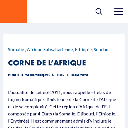
Somalie
,
Afrique Subsaharienne
,
Ethiopie
,
Soudan
CORNE DE L’AFRIQUE
PUBLIÉ LE 24.08.2009
|
MIS À JOUR LE 10.04.2024
L’actualité de cet été 2011, nous rappelle – hélas de
façon dramatique -l’existence de la Corne de l’Afrique
et de sa complexité. Cette région d’Afrique de l’Est
composée par 4 Etats (la Somalie, Djibouti, l’Ethiopie,
l’Erythrée). Il est communément admis d’y inclure le
Soudan, le Soudan du Sud et parfois même le Nord du