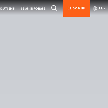
JE DONNE
FR
SOUTIENS
JE M’INFORME